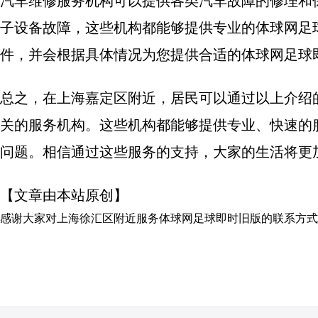
汽车维修服务机构可以提供各类汽车故障的修理和
子设备故障，这些机构都能够提供专业的体球网足
件，并会根据具体情况为您提供合适的体球网足球
总之，在上海嘉定区附近，居民可以通过以上介绍
关的服务机构。这些机构都能够提供专业、快速的
问题。相信通过这些服务的支持，大家的生活将更
【文章由本站原创】
感谢大家对
上海徐汇区附近服务体球网足球即时旧版的联系方式