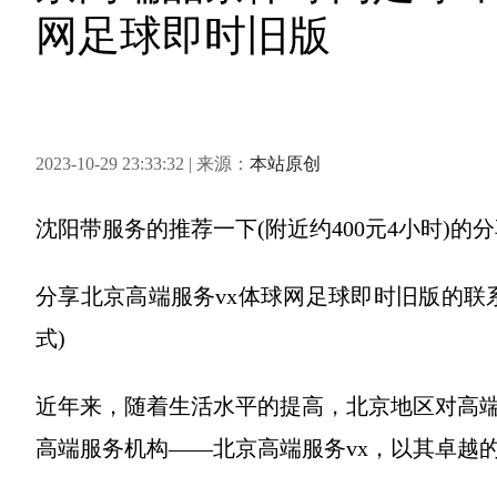
网足球即时旧版
2023-10-29 23:33:32 | 来源：
本站原创
沈阳带服务的推荐一下(附近约400元4小时)
的分
分享
北京高端服务vx体球网足球即时旧版的联
式)
近年来，随着生活水平的提高，北京地区对高
高端服务机构——北京高端服务vx，以其卓越