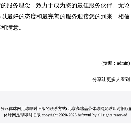
心”的服务理念，致力于成为您的最佳服务伙伴。无论
会以最好的态度和最完善的服务迎接您的到来。相信
喜和满意。
(责编：admin)
分享让更多人看到
务vx体球网足球即时旧版的联系方式(北京高端品茶体球网足球即时旧版
体球网足球即时旧版 copyright 2020-2023 hrftyvnl by all rights reserved