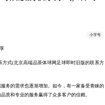
小字号
享
系方式(北京高端品茶体球网足球即时旧版的联系方
端服务的需求也逐渐增加。如今，有一家备受青睐的
的品质和专业的服务赢得了众多客户的信赖。