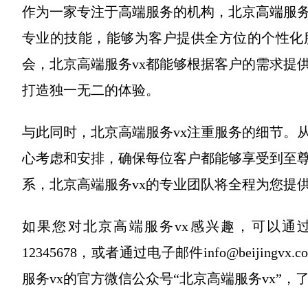
作为一家专注于高端服务的机构，北京高端服务
专业的技能，能够为客户提供全方位的个性化
会，北京高端服务vx都能够根据客户的需求提
打造独一无二的体验。
与此同时，北京高端服务vx注重服务的细节。
心考虑和安排，确保每位客户都能够享受到至
系，北京高端服务vx的专业团队将全程为您提
如果您对北京高端服务vx感兴趣，可以通过
12345678，或者通过电子邮件
info@beijingvx.c
服务vx的官方微信公众号“北京高端服务vx”，