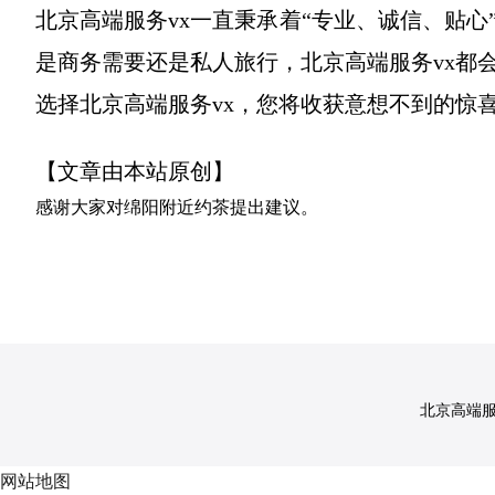
北京高端服务vx一直秉承着“专业、诚信、贴
是商务需要还是私人旅行，北京高端服务vx都
选择北京高端服务vx，您将收获意想不到的惊
【文章由本站原创】
感谢大家对
绵阳附近约茶
提出建议。
北京高端服
网站地图