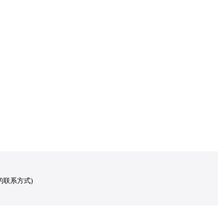
的联系方式)