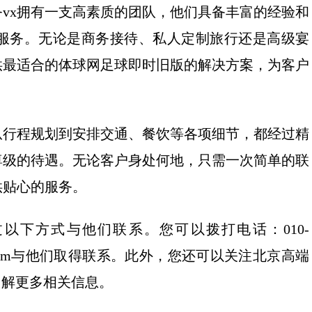
vx拥有一支高素质的团队，他们具备丰富的经验和
服务。无论是商务接待、私人定制旅行还是高级宴
供最适合的体球网足球即时旧版的解决方案，为客户
从行程规划到安排交通、餐饮等各项细节，都经过精
尊级的待遇。无论客户身处何地，只需一次简单的联
供贴心的服务。
以下方式与他们联系。您可以拨打电话：010-
om
与他们取得联系。此外，您还可以关注北京高端
了解更多相关信息。