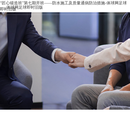
“匠心锻造班”第七期开班——防水施工及质量通病防治措施-体球网足球
体球网足球即时旧版
即时旧版
工程管理