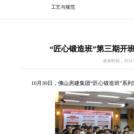
工艺与规范
“匠心锻造班”第三期开
发布时间：2024-11
10月30日，佛山房建集团“匠心锻造班”系