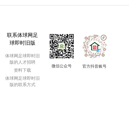
联系体球网足
球即时旧版
体球网足球即时旧
版的人才招聘
微信公众号
官方抖音账号
资料下载
体球网足球即时旧
版的联系方式