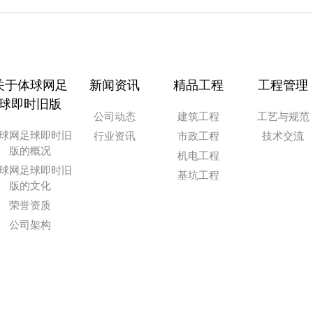
关于体球网足
新闻资讯
精品工程
工程管理
球即时旧版
公司动态
建筑工程
工艺与规范
球网足球即时旧
行业资讯
市政工程
技术交流
版的概况
机电工程
球网足球即时旧
基坑工程
版的文化
荣誉资质
公司架构