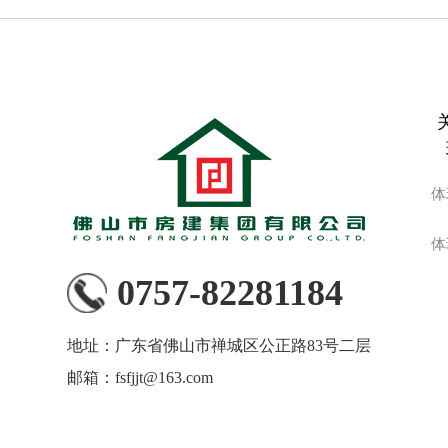
体
体
0757-82281184
地址：广东省佛山市禅城区公正路83号二层
邮箱：
fsfjjt@163.com