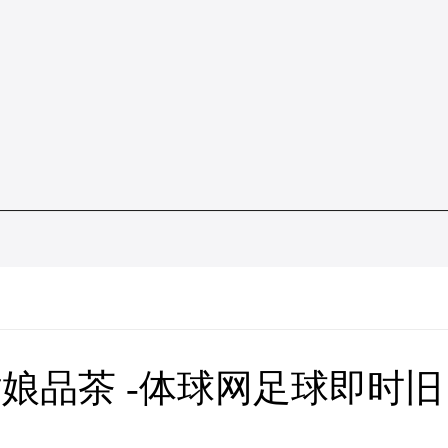
娘品茶 -体球网足球即时旧