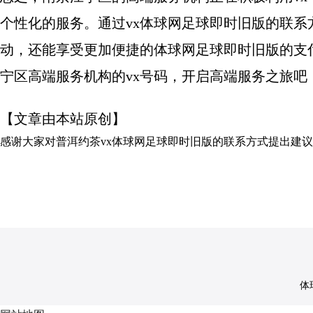
个性化的服务。通过vx体球网足球即时旧版的联
动，还能享受更加便捷的体球网足球即时旧版的支
宁区高端服务机构的vx号码，开启高端服务之旅吧
【文章由本站原创】
感谢大家对
普洱约茶vx体球网足球即时旧版的联系方式
提出建议
体球