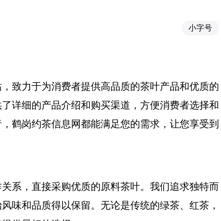
小字号
站，致力于为消费者提供高品质的茶叶产品和优质的
供了详细的产品介绍和购买渠道，方便消费者选择和
者，鹤岗约茶信息网都能满足您的需求，让您享受到
作关系，直接采购优质的原料茶叶。我们追求独特而
始风味和品质得以保留。无论是传统的绿茶、红茶，