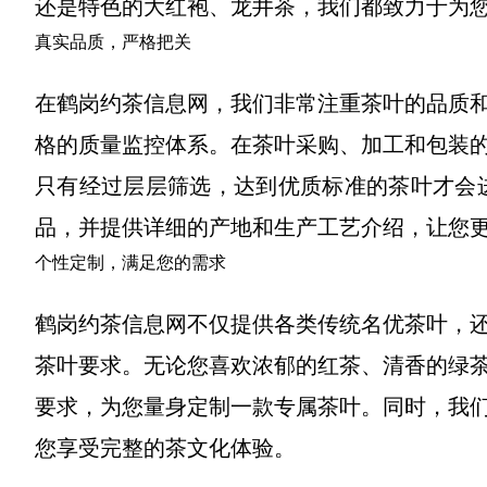
还是特色的大红袍、龙井茶，我们都致力于为
真实品质，严格把关
在鹤岗约茶信息网，我们非常注重茶叶的品质
格的质量监控体系。在茶叶采购、加工和包装
只有经过层层筛选，达到优质标准的茶叶才会进
品，并提供详细的产地和生产工艺介绍，让您
个性定制，满足您的需求
鹤岗约茶信息网不仅提供各类传统名优茶叶，
茶叶要求。无论您喜欢浓郁的红茶、清香的绿
要求，为您量身定制一款专属茶叶。同时，我
您享受完整的茶文化体验。