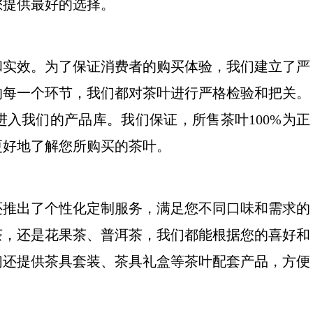
您提供最好的选择。
和实效。为了保证消费者的购买体验，我们建立了严
的每一个环节，我们都对茶叶进行严格检验和把关。
入我们的产品库。我们保证，所售茶叶100%为正
更好地了解您所购买的茶叶。
还推出了个性化定制服务，满足您不同口味和需求的
茶，还是花果茶、普洱茶，我们都能根据您的喜好和
们还提供茶具套装、茶具礼盒等茶叶配套产品，方便