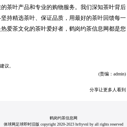
质的茶叶产品和专业的购物服务。我们深知茶叶背后
终坚持精选茶叶、保证品质，用最好的茶叶回馈每一
是热爱茶文化的茶叶爱好者，鹤岗约茶信息网都是您
建议。
(责编：admin)
分享让更多人看到
鹤岗约茶信息网
体球网足球即时旧版 copyright 2020-2023 hrftyvnl by all rights reserved