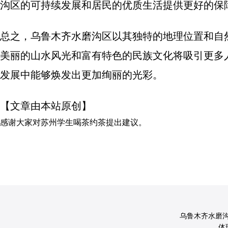
沟区的可持续发展和居民的优质生活提供更好的保
总之，乌鲁木齐水磨沟区以其独特的地理位置和自
美丽的山水风光和富有特色的民族文化将吸引更多
发展中能够焕发出更加绚丽的光彩。
【文章由本站原创】
感谢大家对
苏州学生喝茶约茶
提出建议。
乌鲁木齐水磨
体球